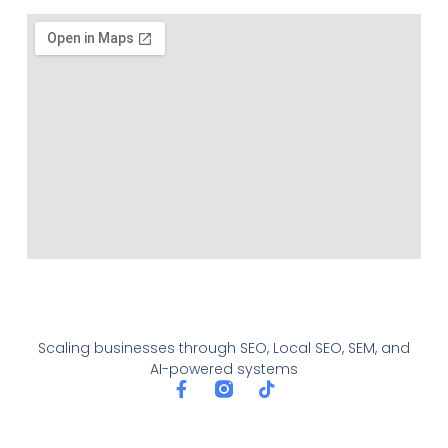
Scaling businesses through SEO, Local SEO, SEM, and
AI-powered systems