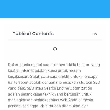
Table of Contents
Dalam dunia digital saat ini, memiliki kehadiran yang
kuat di internet adalah kunci untuk meraih
kesuksesan. Salah satu cara efektif untuk mencapai
hal tersebut adalah dengan menerapkan strategi SEO
yang baik. SEO atau Search Engine Optimization
adalah serangkaian teknik yang bertujuan untuk
meningkatkan peringkat situs web Anda di mesin
pencari, sehingga lebih mudah ditemukan oleh