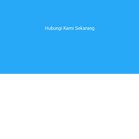
Hubungi Kami Sekarang