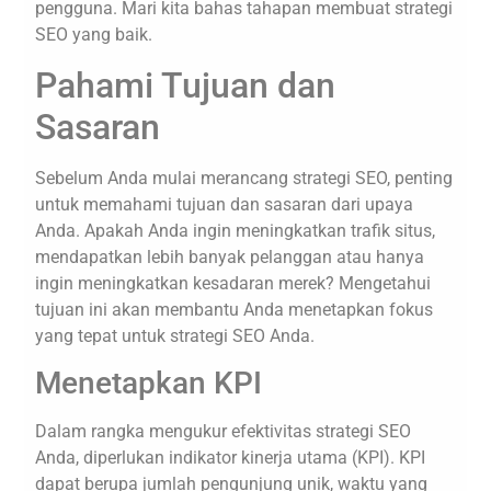
pengguna. Mari kita bahas tahapan membuat strategi
SEO yang baik.
Pahami Tujuan dan
Sasaran
Sebelum Anda mulai merancang strategi SEO, penting
untuk memahami tujuan dan sasaran dari upaya
Anda. Apakah Anda ingin meningkatkan trafik situs,
mendapatkan lebih banyak pelanggan atau hanya
ingin meningkatkan kesadaran merek? Mengetahui
tujuan ini akan membantu Anda menetapkan fokus
yang tepat untuk strategi SEO Anda.
Menetapkan KPI
Dalam rangka mengukur efektivitas strategi SEO
Anda, diperlukan indikator kinerja utama (KPI). KPI
dapat berupa jumlah pengunjung unik, waktu yang