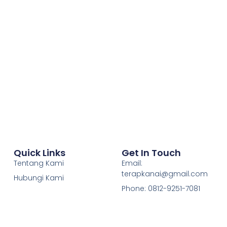
Quick Links
Get In Touch
Tentang Kami
Email:
terapkanai@gmail.com
Hubungi Kami
Phone: 0812-9251-7081