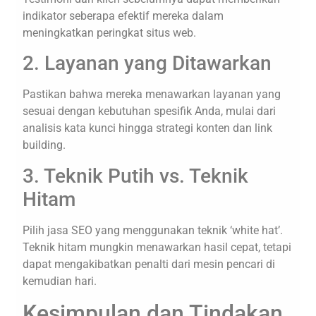
indikator seberapa efektif mereka dalam
meningkatkan peringkat situs web.
2. Layanan yang Ditawarkan
Pastikan bahwa mereka menawarkan layanan yang
sesuai dengan kebutuhan spesifik Anda, mulai dari
analisis kata kunci hingga strategi konten dan link
building.
3. Teknik Putih vs. Teknik
Hitam
Pilih jasa SEO yang menggunakan teknik ‘white hat’.
Teknik hitam mungkin menawarkan hasil cepat, tetapi
dapat mengakibatkan penalti dari mesin pencari di
kemudian hari.
Kesimpulan dan Tindakan