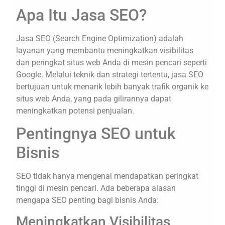
Apa Itu Jasa SEO?
Jasa SEO (Search Engine Optimization) adalah
layanan yang membantu meningkatkan visibilitas
dan peringkat situs web Anda di mesin pencari seperti
Google. Melalui teknik dan strategi tertentu, jasa SEO
bertujuan untuk menarik lebih banyak trafik organik ke
situs web Anda, yang pada gilirannya dapat
meningkatkan potensi penjualan.
Pentingnya SEO untuk
Bisnis
SEO tidak hanya mengenai mendapatkan peringkat
tinggi di mesin pencari. Ada beberapa alasan
mengapa SEO penting bagi bisnis Anda:
Meningkatkan Visibilitas