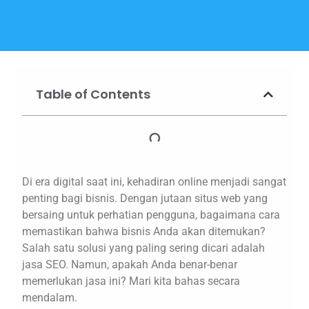
Table of Contents
Di era digital saat ini, kehadiran online menjadi sangat
penting bagi bisnis. Dengan jutaan situs web yang
bersaing untuk perhatian pengguna, bagaimana cara
memastikan bahwa bisnis Anda akan ditemukan?
Salah satu solusi yang paling sering dicari adalah
jasa SEO. Namun, apakah Anda benar-benar
memerlukan jasa ini? Mari kita bahas secara
mendalam.