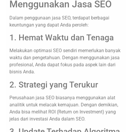
Menggunakan Jasa SEO
Dalam penggunaan jasa SEO, terdapat berbagai
keuntungan yang dapat Anda peroleh:
1. Hemat Waktu dan Tenaga
Melakukan optimasi SEO sendiri memerlukan banyak
waktu dan pengetahuan. Dengan menggunakan jasa
profesional, Anda dapat fokus pada aspek lain dari
bisnis Anda.
2. Strategi yang Terukur
Perusahaan jasa SEO biasanya menggunakan alat
analitik untuk melacak kemajuan. Dengan demikian,
Anda bisa melihat ROI (Return on Investment) yang
jelas dari investasi Anda dalam SEO.
3. Update Terhadap Algoritma