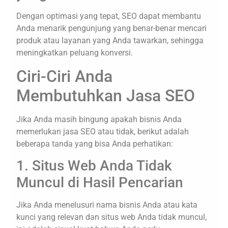
Dengan optimasi yang tepat, SEO dapat membantu
Anda menarik pengunjung yang benar-benar mencari
produk atau layanan yang Anda tawarkan, sehingga
meningkatkan peluang konversi.
Ciri-Ciri Anda
Membutuhkan Jasa SEO
Jika Anda masih bingung apakah bisnis Anda
memerlukan jasa SEO atau tidak, berikut adalah
beberapa tanda yang bisa Anda perhatikan:
1. Situs Web Anda Tidak
Muncul di Hasil Pencarian
Jika Anda menelusuri nama bisnis Anda atau kata
kunci yang relevan dan situs web Anda tidak muncul,