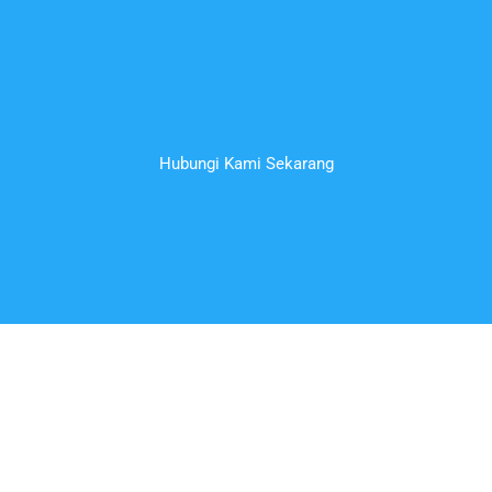
Hubungi Kami Sekarang