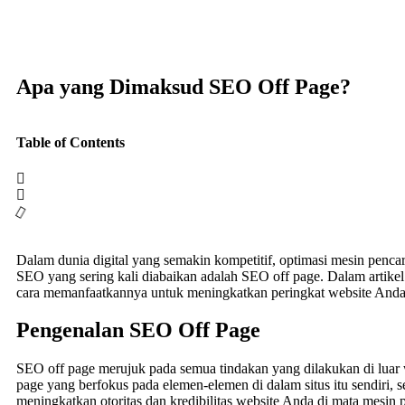
Apa yang Dimaksud SEO Off Page?
Table of Contents
Dalam dunia digital yang semakin kompetitif, optimasi mesin pencar
SEO yang sering kali diabaikan adalah SEO off page. Dalam artik
cara memanfaatkannya untuk meningkatkan peringkat website Anda
Pengenalan SEO Off Page
SEO off page merujuk pada semua tindakan yang dilakukan di luar 
page yang berfokus pada elemen-elemen di dalam situs itu sendiri, s
meningkatkan otoritas dan kredibilitas website Anda di mata mesin p