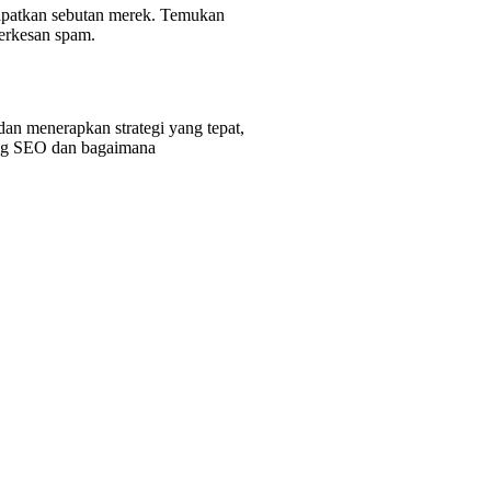
apatkan sebutan merek. Temukan
erkesan spam.
dan menerapkan strategi yang tepat,
ang SEO dan bagaimana