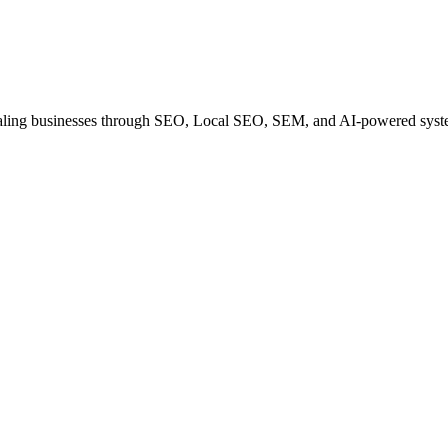
aling businesses through SEO, Local SEO, SEM, and AI-powered syst