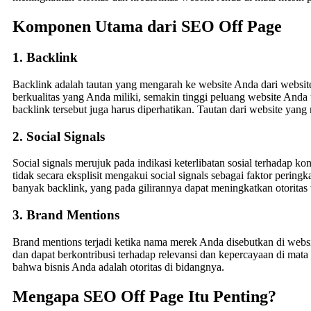
Komponen Utama dari SEO Off Page
1. Backlink
Backlink adalah tautan yang mengarah ke website Anda dari website
berkualitas yang Anda miliki, semakin tinggi peluang website Anda
backlink tersebut juga harus diperhatikan. Tautan dari website yang
2. Social Signals
Social signals merujuk pada indikasi keterlibatan sosial terhadap ko
tidak secara eksplisit mengakui social signals sebagai faktor pering
banyak backlink, yang pada gilirannya dapat meningkatkan otoritas
3. Brand Mentions
Brand mentions terjadi ketika nama merek Anda disebutkan di websi
dan dapat berkontribusi terhadap relevansi dan kepercayaan di mat
bahwa bisnis Anda adalah otoritas di bidangnya.
Mengapa SEO Off Page Itu Penting?