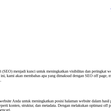
i (SEO) menjadi kunci untuk meningkatkan visibilitas dan peringkat web
el ini, kami akan membahas apa yang dimaksud dengan SEO off page, m
.
website Anda untuk meningkatkan posisi halaman website dalam hasil
eperti konten, struktur, dan metadata. Dengan melakukan optimasi off 
encari.