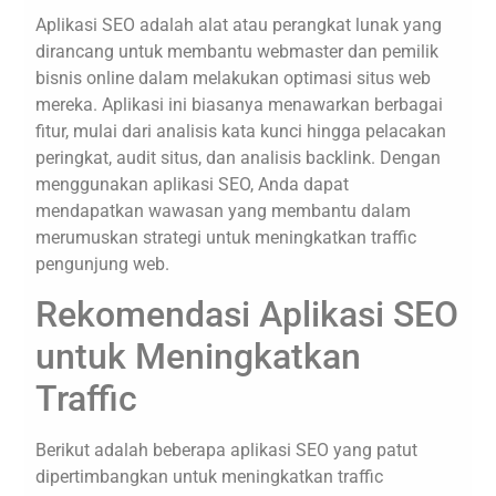
Aplikasi SEO adalah alat atau perangkat lunak yang
dirancang untuk membantu webmaster dan pemilik
bisnis online dalam melakukan optimasi situs web
mereka. Aplikasi ini biasanya menawarkan berbagai
fitur, mulai dari analisis kata kunci hingga pelacakan
peringkat, audit situs, dan analisis backlink. Dengan
menggunakan aplikasi SEO, Anda dapat
mendapatkan wawasan yang membantu dalam
merumuskan strategi untuk meningkatkan traffic
pengunjung web.
Rekomendasi Aplikasi SEO
untuk Meningkatkan
Traffic
Berikut adalah beberapa aplikasi SEO yang patut
dipertimbangkan untuk meningkatkan traffic