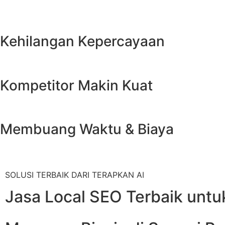
Kehilangan Kepercayaan
Konsumen modern menganggap bisnis yang tidak muncul di Google Ma
Kompetitor Makin Kuat
Semakin lama Anda membiarkan kompetitor menempati 3 teratas Maps
Membuang Waktu & Biaya
Menunggu secara pasif tanpa melakukan optimasi sistematis hanya a
SOLUSI TERBAIK DARI TERAPKAN AI
Jasa Local SEO Terbaik untu