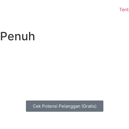
Ten
 Penuh
n potensi bisnis Anda dengan
Jasa Local SEO
profes
le Maps & profil bisnis agar mudah ditemukan oleh c
terdekat yang siap membeli.
Cek Potensi Pelanggan (Gratis)