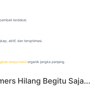
 pembeli terdekat.
kap, aktif, dan teroptimasi.
gkak tanpa hasil
organik jangka panjang.
rs Hilang Begitu Saja...
tif? Menunda
toritas lokal