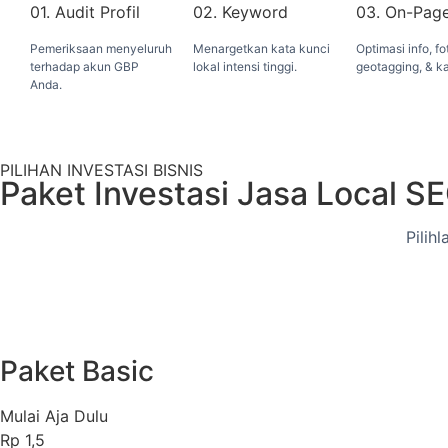
01. Audit Profil
02. Keyword
03. On-Pag
Pemeriksaan menyeluruh
Menargetkan kata kunci
Optimasi info, fo
terhadap akun GBP
lokal intensi tinggi.
geotagging, & ka
Anda.
PILIHAN INVESTASI BISNIS
Paket Investasi Jasa Local S
Pilih
Paket Basic
Mulai Aja Dulu
Rp
1,5