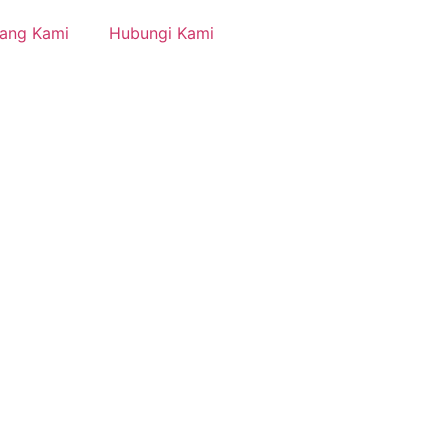
tang Kami
Hubungi Kami
ional. Kami
alon pelanggan