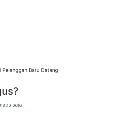
i Pelanggan Baru Datang
gus?
aps saja