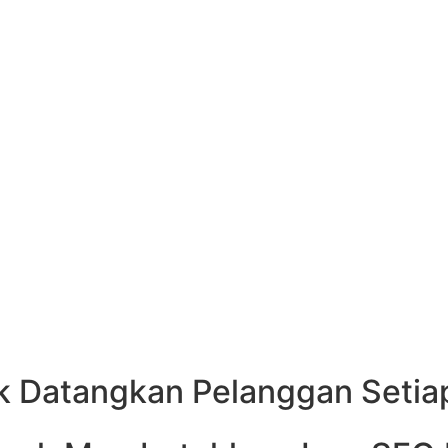
ps sebagai bisnis yang tidak aktif, meragukan, atau bahkan tutup
, semakin kuat algoritma Google mengunci posisi mereka di pering
kan membuat bisnis Anda semakin tertinggal jauh di persaingan lok
k Datangkan Pelanggan Setia