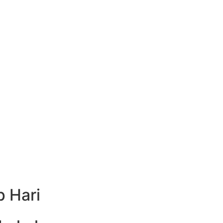
.
kat teratas.
al.
p Hari