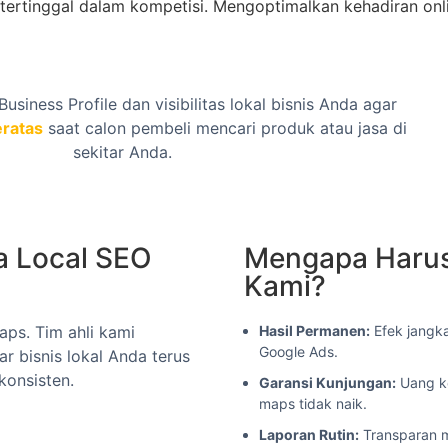
tertinggal dalam kompetisi. Mengoptimalkan kehadiran onl
siness Profile dan visibilitas lokal bisnis Anda agar
eratas
saat calon pembeli mencari produk atau jasa di
sekitar Anda.
a Local SEO
Mengapa Harus
Kami?
ps. Tim ahli kami
Hasil Permanen:
Efek jangk
Google Ads.
r bisnis lokal Anda terus
konsisten.
Garansi Kunjungan:
Uang ke
maps tidak naik.
Laporan Rutin:
Transparan m