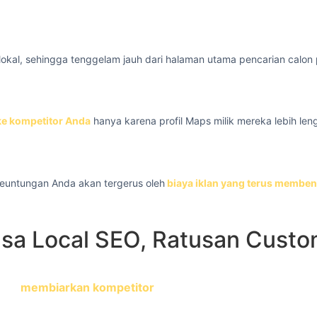
i lokal, sehingga tenggelam jauh dari halaman utama pencarian calon
ke kompetitor Anda
hanya karena profil Maps milik mereka lebih leng
 keuntungan Anda akan tergerus oleh
biaya iklan yang terus memben
a Local SEO, Ratusan Custome
a bahwa persaingan ulasan dan optimasi bersifat akumula
arti
membiarkan kompetitor
menimbun ulasan positif dan o
yang sulit Anda kejar di kemudian hari.