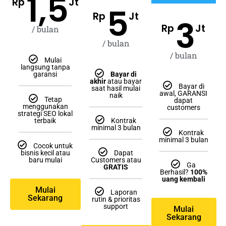
1,5
Rp
Jt
5
Rp
Jt
3
Rp
Jt
/ bulan
/ bulan
/ bulan
Mulai
langsung tanpa
garansi
Bayar di
akhir
atau bayar
Bayar di
saat hasil mulai
awal, GARANSI
naik
Tetap
dapat
menggunakan
customers
strategi SEO lokal
terbaik
Kontrak
minimal 3 bulan
Kontrak
minimal 3 bulan
Cocok untuk
bisnis kecil atau
Dapat
baru mulai
Customers atau
Ga
GRATIS
Berhasil?
100%
uang kembali
Mulai
Laporan
Sekarang
rutin & prioritas
support
Mulai
Sekarang