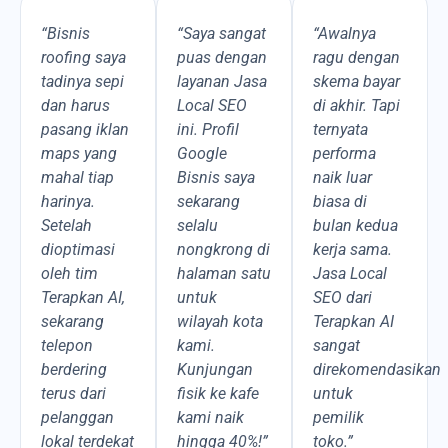
“Bisnis
“Saya sangat
“Awalnya
roofing saya
puas dengan
ragu dengan
tadinya sepi
layanan Jasa
skema bayar
dan harus
Local SEO
di akhir. Tapi
pasang iklan
ini. Profil
ternyata
maps yang
Google
performa
mahal tiap
Bisnis saya
naik luar
harinya.
sekarang
biasa di
Setelah
selalu
bulan kedua
dioptimasi
nongkrong di
kerja sama.
oleh tim
halaman satu
Jasa Local
Terapkan AI,
untuk
SEO dari
sekarang
wilayah kota
Terapkan AI
telepon
kami.
sangat
berdering
Kunjungan
direkomendasikan
terus dari
fisik ke kafe
untuk
pelanggan
kami naik
pemilik
lokal terdekat
hingga 40%!”
toko.”