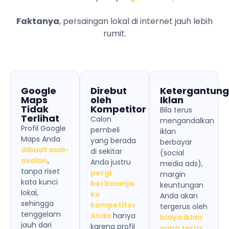
Faktanya
, persaingan lokal di internet jauh lebih
rumit.
Google
Direbut
Ketergantun
Maps
oleh
Iklan
Tidak
Kompetitor
Bila terus
Terlihat
Calon
mengandalkan
Profil Google
pembeli
iklan
Maps Anda
yang berada
berbayar
dibuat asal-
di sekitar
(social
asalan
,
Anda justru
media ads),
tanpa riset
pergi
margin
kata kunci
berbelanja
keuntungan
lokal,
ke
Anda akan
sehingga
kompetitor
tergerus oleh
tenggelam
Anda
hanya
biaya iklan
jauh dari
karena profil
yang terus