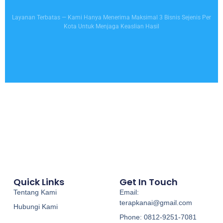
Layanan Terbatas — Kami Hanya Menerima Maksimal 3 Bisnis Sejenis Per
Kota Untuk Menjaga Keaslian Hasil
Quick Links
Get In Touch
Tentang Kami
Email:
terapkanai@gmail.com
Hubungi Kami
Phone: 0812-9251-7081