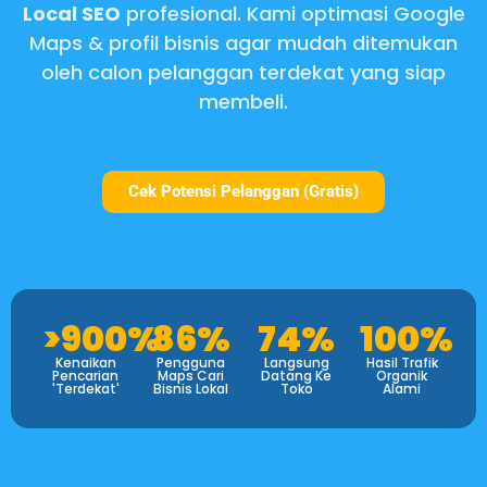
Local SEO
profesional. Kami optimasi Google
Maps & profil bisnis agar mudah ditemukan
oleh calon pelanggan terdekat yang siap
membeli.
Cek Potensi Pelanggan (Gratis)
>900%
86%
74%
100%
Kenaikan
Pengguna
Langsung
Hasil Trafik
Pencarian
Maps Cari
Datang Ke
Organik
'Terdekat'
Bisnis Lokal
Toko
Alami