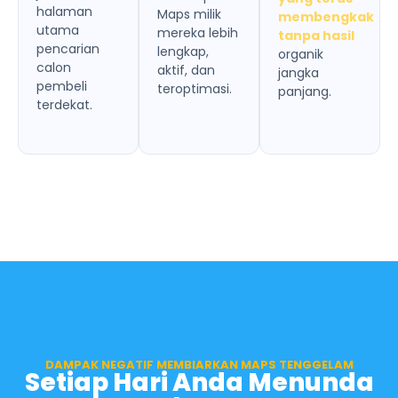
halaman
Maps milik
membengkak
utama
mereka lebih
tanpa hasil
pencarian
lengkap,
organik
calon
aktif, dan
jangka
pembeli
teroptimasi.
panjang.
terdekat.
DAMPAK NEGATIF MEMBIARKAN MAPS TENGGELAM
Setiap Hari Anda Menunda