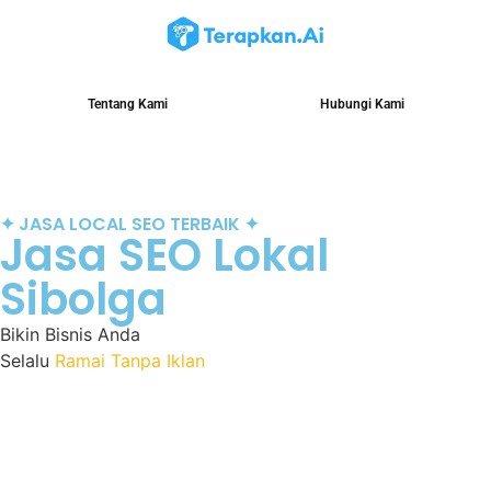
Tentang Kami
Hubungi Kami
✦ JASA LOCAL SEO TERBAIK ✦
Jasa SEO Lokal
Sibolga
Bikin Bisnis Anda
Selalu
Ramai Tanpa Iklan
Maksimalkan potensi bisnis Anda dengan
Jasa Local
SEO
profesional. Kami optimasi Google Maps & profil
bisnis agar mudah ditemukan oleh calon pelanggan