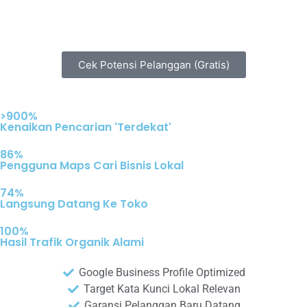
terdekat yang siap membeli.
Cek Potensi Pelanggan (Gratis)
>900%
Kenaikan Pencarian 'Terdekat'
86%
Pengguna Maps Cari Bisnis Lokal
74%
Langsung Datang Ke Toko
100%
Hasil Trafik Organik Alami
Google Business Profile Optimized
Target Kata Kunci Lokal Relevan
Garansi Pelanggan Baru Datang