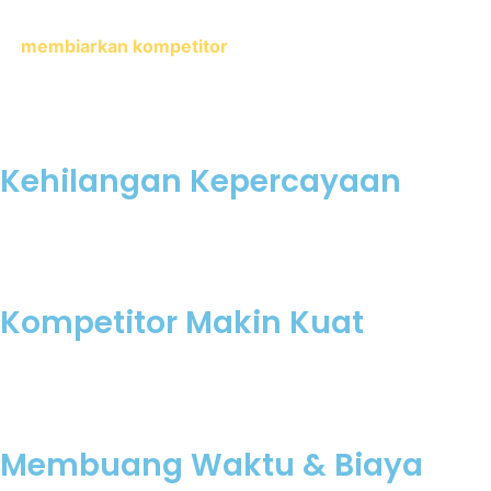
bersifat akumulatif? Menunda optimasi berarti
membiarkan kompetitor
menimbun ulasan positif dan
otoritas lokal yang sulit Anda kejar di kemudian hari.
Kehilangan Kepercayaan
Konsumen modern menganggap bisnis yang tidak muncul di Google
Maps sebagai bisnis yang tidak aktif, meragukan, atau bahkan
tutup.
Kompetitor Makin Kuat
Semakin lama Anda membiarkan kompetitor menempati 3 teratas
Maps, semakin kuat algoritma Google mengunci posisi mereka di
peringkat teratas.
Membuang Waktu & Biaya