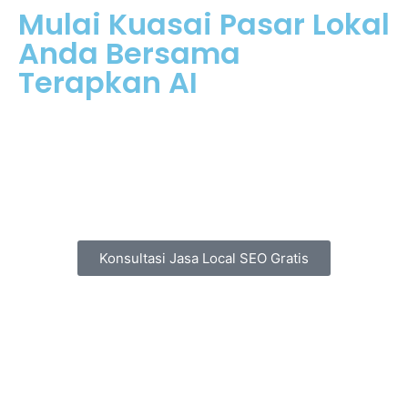
Mulai Kuasai Pasar Lokal
Anda Bersama
Terapkan AI
Jangan biarkan kompetitor mengambil semua calon
pelanggan Anda. Optimasi maps Anda secara
profesional sekarang juga.
Konsultasi Jasa Local SEO Gratis
Layanan Terbatas — Kami Hanya Menerima Maksimal 3 Bisnis Sejenis
Per Kota Untuk Menjaga Keaslian Hasil