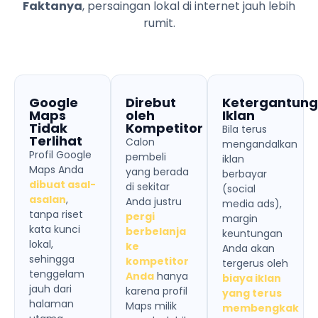
Faktanya
, persaingan lokal di internet jauh lebih
rumit.
Google
Direbut
Ketergantun
Maps
oleh
Iklan
Tidak
Kompetitor
Bila terus
Terlihat
Calon
mengandalkan
Profil Google
pembeli
iklan
Maps Anda
yang berada
berbayar
dibuat asal-
di sekitar
(social
asalan
,
Anda justru
media ads),
tanpa riset
pergi
margin
kata kunci
berbelanja
keuntungan
lokal,
ke
Anda akan
sehingga
kompetitor
tergerus oleh
tenggelam
Anda
hanya
biaya iklan
jauh dari
karena profil
yang terus
halaman
Maps milik
membengkak