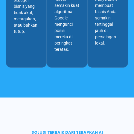
semakin kuat
membuat
bisnis yang
algoritma
bisnis Anda
tidak aktif,
Google
semakin
meragukan,
mengunci
tertinggal
atau bahkan
posisi
jauh di
tutup.
mereka di
persaingan
peringkat
lokal.
teratas.
SOLUSI TERBAIK DARI TERAPKAN AI