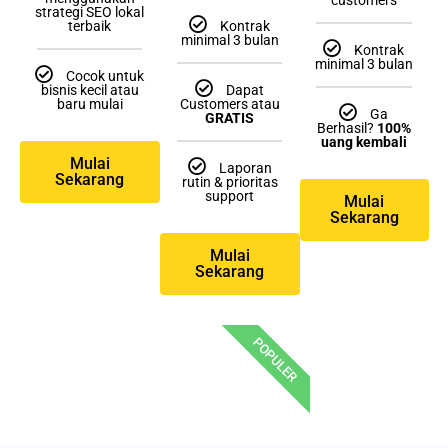
customers
strategi SEO lokal
terbaik
Kontrak
minimal 3 bulan
Kontrak
minimal 3 bulan
Cocok untuk
bisnis kecil atau
Dapat
baru mulai
Customers atau
Ga
GRATIS
Berhasil?
100%
uang kembali
Mulai
Laporan
Sekarang
rutin & prioritas
support
Mulai
Sekarang
Mulai
Sekarang
POPULER