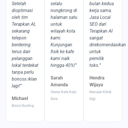
Setelah
selalu
bulan kedua
dioptimasi
nongkrong di
kerja sama.
oleh tim
halaman satu
Jasa Local
Terapkan AI,
untuk
SEO dari
sekarang
wilayah kota
Terapkan AI
telepon
kami.
sangat
berdering
Kunjungan
direkomendasikan
terus dari
fisik ke kafe
untuk
pelanggan
kami naik
pemilik
lokal terdekat
hingga 40%!”
toko.”
tanpa perlu
Sarah
Hendra
boncos iklan
Amanda
Wijaya
lagi!”
Owner Kafe Kopi
Manajer Klinik
Michael
Sore
Gigi
Bisnis Roofing