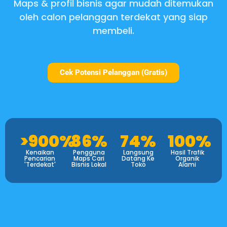
Maps & profil bisnis agar mudah ditemukan
oleh calon pelanggan terdekat yang siap
membeli.
Cek Potensi Pelanggan (Gratis)
>900%
86%
74%
100%
Kenaikan
Pengguna
Langsung
Hasil Trafik
Pencarian
Maps Cari
Datang Ke
Organik
'Terdekat'
Bisnis Lokal
Toko
Alami