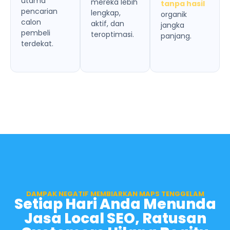
utama
mereka lebih
tanpa hasil
pencarian
lengkap,
organik
calon
aktif, dan
jangka
pembeli
teroptimasi.
panjang.
terdekat.
DAMPAK NEGATIF MEMBIARKAN MAPS TENGGELAM
Setiap Hari Anda Menunda
Jasa Local SEO, Ratusan