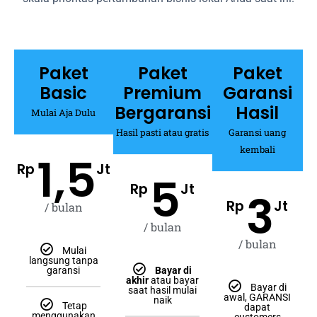
Paket
Paket
Paket
Basic
Premium
Garansi
Bergaransi
Hasil
Mulai Aja Dulu
Hasil pasti atau gratis
Garansi uang
kembali
1,5
Rp
Jt
5
Rp
Jt
3
Rp
Jt
/ bulan
/ bulan
/ bulan
Mulai
langsung tanpa
garansi
Bayar di
akhir
atau bayar
Bayar di
saat hasil mulai
awal, GARANSI
naik
Tetap
dapat
menggunakan