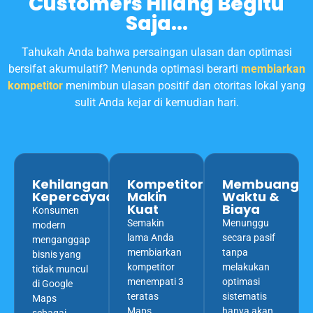
Customers Hilang Begitu
Saja...
Tahukah Anda bahwa persaingan ulasan dan optimasi
bersifat akumulatif? Menunda optimasi berarti
membiarkan
kompetitor
menimbun ulasan positif dan otoritas lokal yang
sulit Anda kejar di kemudian hari.
Kehilangan
Kompetitor
Membuang
Kepercayaan
Makin
Waktu &
Kuat
Biaya
Konsumen
Semakin
Menunggu
modern
lama Anda
secara pasif
menganggap
membiarkan
tanpa
bisnis yang
kompetitor
melakukan
tidak muncul
menempati 3
optimasi
di Google
teratas
sistematis
Maps
Maps,
hanya akan
sebagai