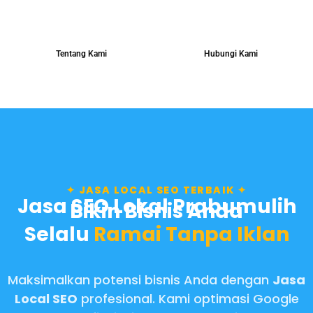
Tentang Kami
Hubungi Kami
✦ JASA LOCAL SEO TERBAIK ✦
Jasa SEO Lokal Prabumulih
Bikin Bisnis Anda
Selalu
Ramai Tanpa Iklan
Maksimalkan potensi bisnis Anda dengan
Jasa
Local SEO
profesional. Kami optimasi Google