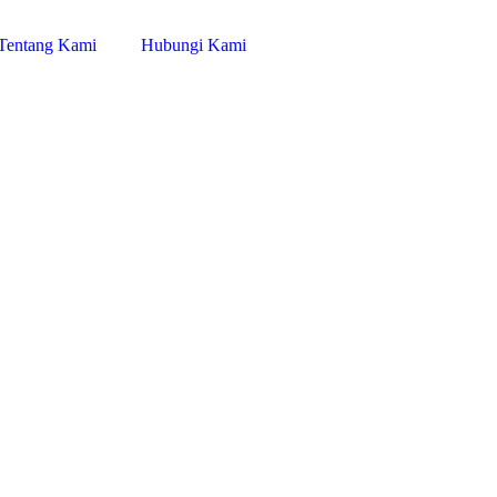
Tentang Kami
Hubungi Kami
 optimasi Google
ng siap membeli.