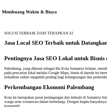
Semakin lama Anda membiarkan kompetitor menempati 3 teratas Maps, semaki
Membuang Waktu & Biaya
Menunggu secara pasif tanpa melakukan optimasi sistematis hanya akan membu
SOLUSI TERBAIK DARI TERAPKAN AI
Jasa Local SEO Terbaik untuk Datangkan
Pentingnya Jasa SEO Lokal untuk Bisnis
Palembang, yang dikenal sebagai Ibu Kota Sumatera Selatan, me
pada pencarian lokal melalui Google Maps, bisnis di daerah ini mem
kehadiran online sangatlah penting bagi kelangsungan dan perkemba
Perkembangan Ekonomi Palembang
Kota ini merupakan pusat perdagangan dan industri di Sumatera Se
warga serta wisatawan dalam berbelanja. Dengan begitu banyaknya b
kompetitif.