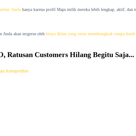
etitor Anda
hanya karena profil Maps milik mereka lebih lengkap, aktif, dan t
an Anda akan tergerus oleh
biaya iklan yang terus membengkak tanpa hasil
, Ratusan Customers Hilang Begitu Saja...
bahwa persaingan ulasan dan optimasi bersifat akumulatif? Menunda op
an kompetitor
menimbun ulasan positif dan otoritas lokal yang sulit A
kemudian hari.
i bisnis yang tidak aktif, meragukan, atau bahkan tutup.