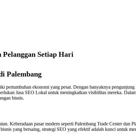
n kuat algoritma Google mengunci posisi mereka di peringkat teratas.
at bisnis Anda semakin tertinggal jauh di persaingan lokal.
 Pelanggan Setiap Hari
 di Palembang
miliki pertumbuhan ekonomi yang pesat. Dengan banyaknya pengunjun
erlukan Jasa SEO Lokal untuk meningkatkan visibilitas mereka. Dalam 
ngan bisnis.
latan. Keberadaan pasar modern seperti Palembang Trade Center dan Pl
isnis yang bersaing, strategi SEO yang efektif adalah kunci untuk me