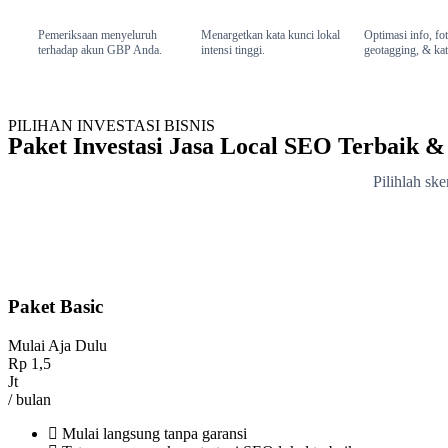
Pemeriksaan menyeluruh
Menargetkan kata kunci lokal
Optimasi info, fo
terhadap akun GBP Anda.
intensi tinggi.
geotagging, & kat
PILIHAN INVESTASI BISNIS
Paket Investasi Jasa Local SEO Terbaik 
Pilihlah sk
Paket Basic
Mulai Aja Dulu
Rp
1,5
Jt
/ bulan
Mulai langsung tanpa garansi