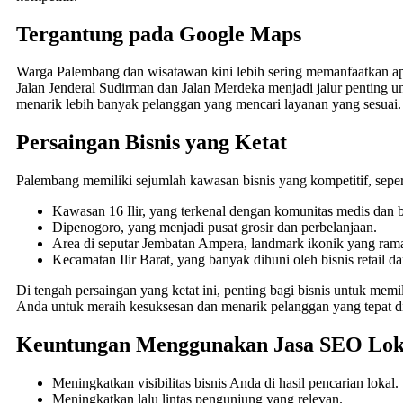
Tergantung pada Google Maps
Warga Palembang dan wisatawan kini lebih sering memanfaatkan apli
Jalan Jenderal Sudirman dan Jalan Merdeka menjadi jalur penting u
menarik lebih banyak pelanggan yang mencari layanan yang sesuai.
Persaingan Bisnis yang Ketat
Palembang memiliki sejumlah kawasan bisnis yang kompetitif, seper
Kawasan 16 Ilir, yang terkenal dengan komunitas medis dan b
Dipenogoro, yang menjadi pusat grosir dan perbelanjaan.
Area di seputar Jembatan Ampera, landmark ikonik yang rama
Kecamatan Ilir Barat, yang banyak dihuni oleh bisnis retail da
Di tengah persaingan yang ketat ini, penting bagi bisnis untuk mem
Anda untuk meraih kesuksesan dan menarik pelanggan yang tepat di
Keuntungan Menggunakan Jasa SEO Lok
Meningkatkan visibilitas bisnis Anda di hasil pencarian lokal.
Meningkatkan lalu lintas pengunjung yang relevan.