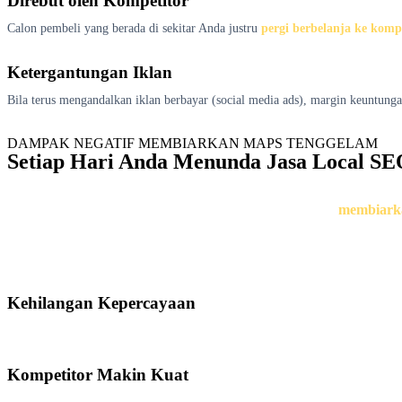
Direbut oleh Kompetitor
Calon pembeli yang berada di sekitar Anda justru
pergi berbelanja ke komp
Ketergantungan Iklan
Bila terus mengandalkan iklan berbayar (social media ads), margin keuntung
DAMPAK NEGATIF MEMBIARKAN MAPS TENGGELAM
Setiap Hari Anda Menunda Jasa Local SEO
Tahukah Anda 
membiark
Kehilangan Kepercayaan
Konsumen modern menganggap bisnis yang tidak muncul di Google Maps sebaga
Kompetitor Makin Kuat