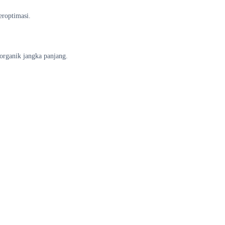
eroptimasi.
organik jangka panjang.
timasi berarti
nda kejar di