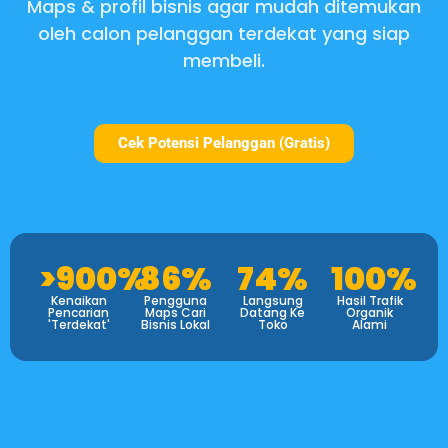
Maps & profil bisnis agar mudah ditemukan
oleh calon pelanggan terdekat yang siap
membeli.
Cek Potensi Pelanggan (Gratis)
>900%
86%
74%
100%
Kenaikan
Pengguna
Langsung
Hasil Trafik
Pencarian
Maps Cari
Datang Ke
Organik
'Terdekat'
Bisnis Lokal
Toko
Alami