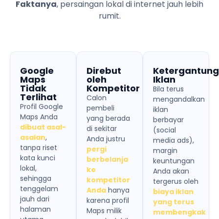
Faktanya
, persaingan lokal di internet jauh lebih
rumit.
Google
Direbut
Ketergantun
Maps
oleh
Iklan
Tidak
Kompetitor
Bila terus
Terlihat
Calon
mengandalkan
Profil Google
pembeli
iklan
Maps Anda
yang berada
berbayar
dibuat asal-
di sekitar
(social
asalan
,
Anda justru
media ads),
tanpa riset
pergi
margin
kata kunci
berbelanja
keuntungan
lokal,
ke
Anda akan
sehingga
kompetitor
tergerus oleh
tenggelam
Anda
hanya
biaya iklan
jauh dari
karena profil
yang terus
halaman
Maps milik
membengkak