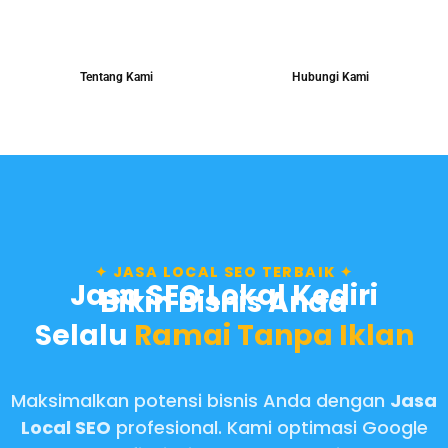
Tentang Kami
Hubungi Kami
✦ JASA LOCAL SEO TERBAIK ✦
Jasa SEO Lokal Kediri
Bikin Bisnis Anda
Selalu
Ramai Tanpa Iklan
Maksimalkan potensi bisnis Anda dengan
Jasa
Local SEO
profesional. Kami optimasi Google