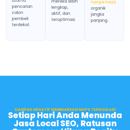
utama
mereka lebih
tanpa hasil
pencarian
lengkap,
organik
calon
aktif, dan
jangka
pembeli
teroptimasi.
panjang.
terdekat.
DAMPAK NEGATIF MEMBIARKAN MAPS TENGGELAM
Setiap Hari Anda Menunda
Jasa Local SEO, Ratusan