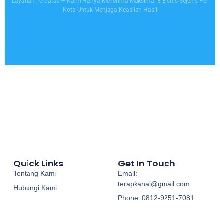
Layanan Terbatas — Kami Hanya Menerima Maksimal 3 Bisnis Sejenis Per
Kota Untuk Menjaga Keaslian Hasil
Quick Links
Get In Touch
Tentang Kami
Email:
terapkanai@gmail.com
Hubungi Kami
Phone: 0812-9251-7081