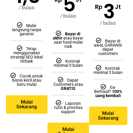
5
3
Rp
Jt
/ bulan
/ bulan
/ bulan
Mulai
langsung tanpa
garansi
Bayar di
akhir
atau bayar
Bayar di
saat hasil mulai
awal, GARANSI
naik
Tetap
dapat
menggunakan
customers
strategi SEO lokal
terbaik
Kontrak
minimal 3 bulan
Kontrak
minimal 3 bulan
Cocok untuk
bisnis kecil atau
Dapat
baru mulai
Customers atau
Ga
GRATIS
Berhasil?
100%
uang kembali
Mulai
Laporan
Sekarang
rutin & prioritas
support
Mulai
Sekarang
Mulai