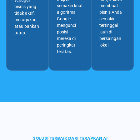
semakin kuat
membuat
bisnis yang
algoritma
bisnis Anda
tidak aktif,
Google
semakin
meragukan,
mengunci
tertinggal
atau bahkan
posisi
jauh di
tutup.
mereka di
persaingan
peringkat
lokal.
teratas.
SOLUSI TERBAIK DARI TERAPKAN AI