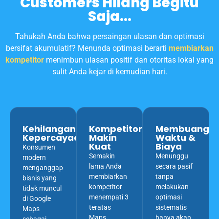
Customers Hilang Begitu
Saja...
Tahukah Anda bahwa persaingan ulasan dan optimasi
bersifat akumulatif? Menunda optimasi berarti
membiarkan
kompetitor
menimbun ulasan positif dan otoritas lokal yang
sulit Anda kejar di kemudian hari.
Kehilangan
Kompetitor
Membuang
Kepercayaan
Makin
Waktu &
Kuat
Biaya
Konsumen
Semakin
Menunggu
modern
lama Anda
secara pasif
menganggap
membiarkan
tanpa
bisnis yang
kompetitor
melakukan
tidak muncul
menempati 3
optimasi
di Google
teratas
sistematis
Maps
Maps,
hanya akan
sebagai