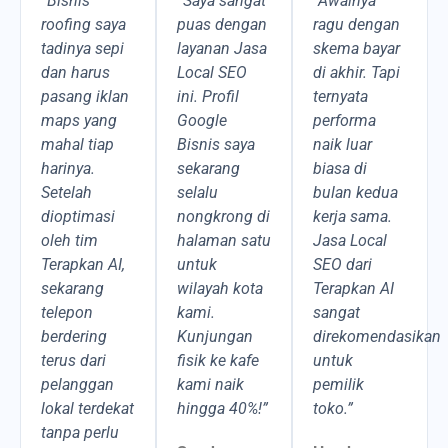
“Bisnis
“Saya sangat
“Awalnya
roofing saya
puas dengan
ragu dengan
tadinya sepi
layanan Jasa
skema bayar
dan harus
Local SEO
di akhir. Tapi
pasang iklan
ini. Profil
ternyata
maps yang
Google
performa
mahal tiap
Bisnis saya
naik luar
harinya.
sekarang
biasa di
Setelah
selalu
bulan kedua
dioptimasi
nongkrong di
kerja sama.
oleh tim
halaman satu
Jasa Local
Terapkan AI,
untuk
SEO dari
sekarang
wilayah kota
Terapkan AI
telepon
kami.
sangat
berdering
Kunjungan
direkomendasikan
terus dari
fisik ke kafe
untuk
pelanggan
kami naik
pemilik
lokal terdekat
hingga 40%!”
toko.”
tanpa perlu