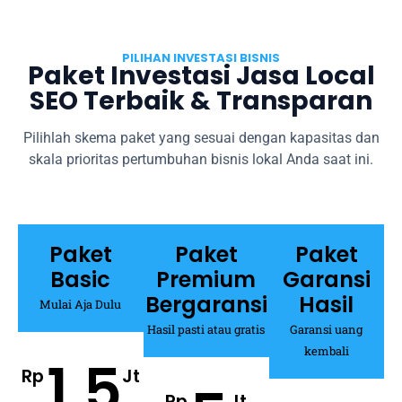
PILIHAN INVESTASI BISNIS
Paket Investasi Jasa Local
SEO Terbaik & Transparan
Pilihlah skema paket yang sesuai dengan kapasitas dan
skala prioritas pertumbuhan bisnis lokal Anda saat ini.
Paket
Paket
Paket
Basic
Premium
Garansi
Bergaransi
Hasil
Mulai Aja Dulu
Hasil pasti atau gratis
Garansi uang
kembali
1,5
Rp
Jt
Rp
Jt