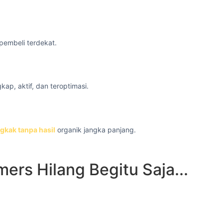
 pembeli terdekat.
kap, aktif, dan teroptimasi.
gkak tanpa hasil
organik jangka panjang.
rs Hilang Begitu Saja...
tif? Menunda
toritas lokal