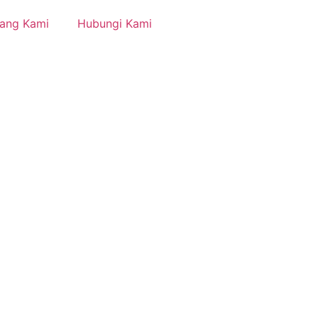
tang Kami
Hubungi Kami
ional. Kami
alon pelanggan