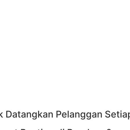
ps sebagai bisnis yang tidak aktif, meragukan, atau bahkan tutup
, semakin kuat algoritma Google mengunci posisi mereka di pering
kan membuat bisnis Anda semakin tertinggal jauh di persaingan lok
k Datangkan Pelanggan Setia