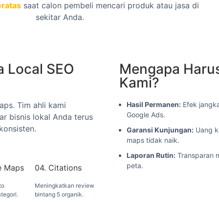
eratas
saat calon pembeli mencari produk atau jasa di
sekitar Anda.
a Local SEO
Mengapa Harus
Kami?
ps. Tim ahli kami
Hasil Permanen:
Efek jangk
Google Ads.
r bisnis lokal Anda terus
konsisten.
Garansi Kunjungan:
Uang ke
maps tidak naik.
Laporan Rutin:
Transparan m
peta.
e Maps
04. Citations
to
Meningkatkan review
tegori.
bintang 5 organik.