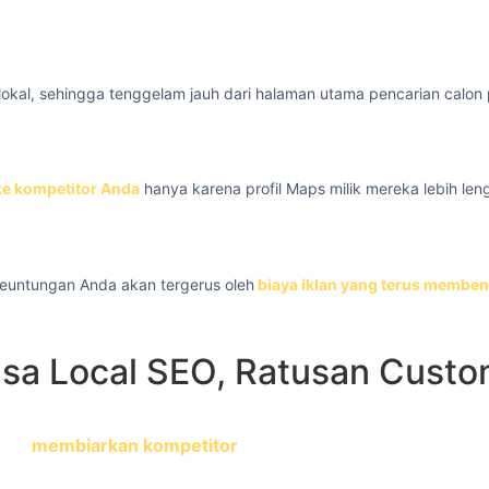
i lokal, sehingga tenggelam jauh dari halaman utama pencarian calon
ke kompetitor Anda
hanya karena profil Maps milik mereka lebih leng
 keuntungan Anda akan tergerus oleh
biaya iklan yang terus memben
a Local SEO, Ratusan Custome
a bahwa persaingan ulasan dan optimasi bersifat akumula
arti
membiarkan kompetitor
menimbun ulasan positif dan o
yang sulit Anda kejar di kemudian hari.