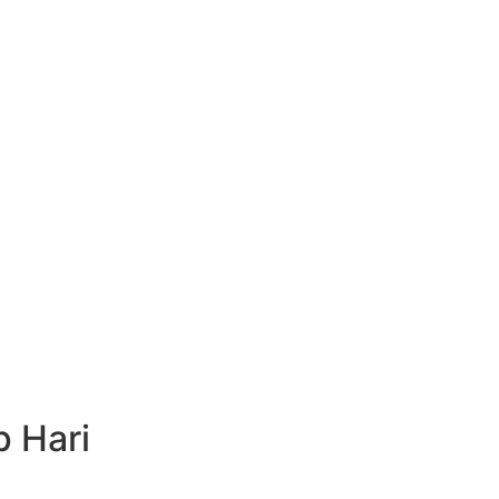
.
kat teratas.
al.
p Hari