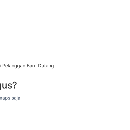
i Pelanggan Baru Datang
gus?
aps saja