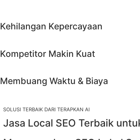
Kehilangan Kepercayaan
Konsumen modern menganggap bisnis yang tidak muncul di Google Ma
Kompetitor Makin Kuat
Semakin lama Anda membiarkan kompetitor menempati 3 teratas Maps
Membuang Waktu & Biaya
Menunggu secara pasif tanpa melakukan optimasi sistematis hanya a
SOLUSI TERBAIK DARI TERAPKAN AI
Jasa Local SEO Terbaik untu