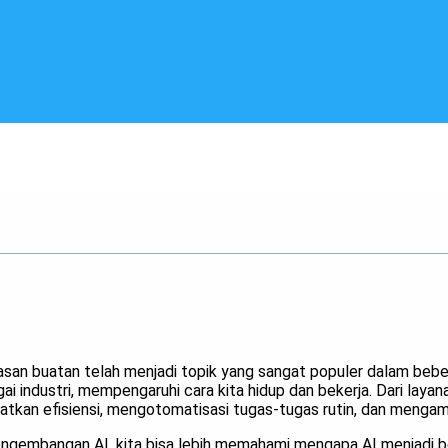
rdasan buatan telah menjadi topik yang sangat populer dalam beber
 industri, mempengaruhi cara kita hidup dan bekerja. Dari layan
tkan efisiensi, mengotomatisasi tugas-tugas rutin, dan mengamb
ngembangan AI, kita bisa lebih memahami mengapa AI menjadi b