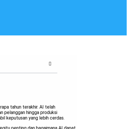
apa tahun terakhir. AI telah
an pelanggan hingga produksi
il keputusan yang lebih cerdas.
egitu penting dan bagaimana AI dapat