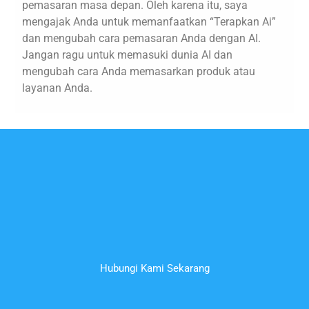
pemasaran masa depan. Oleh karena itu, saya
mengajak Anda untuk memanfaatkan “Terapkan Ai”
dan mengubah cara pemasaran Anda dengan AI.
Jangan ragu untuk memasuki dunia AI dan
mengubah cara Anda memasarkan produk atau
layanan Anda.
Hubungi Kami Sekarang