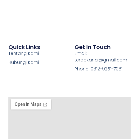
Quick Links
Get In Touch
Tentang Kami
Email:
terapkanai@gmail.com
Hubungi Kami
Phone: 0812-9251-7081