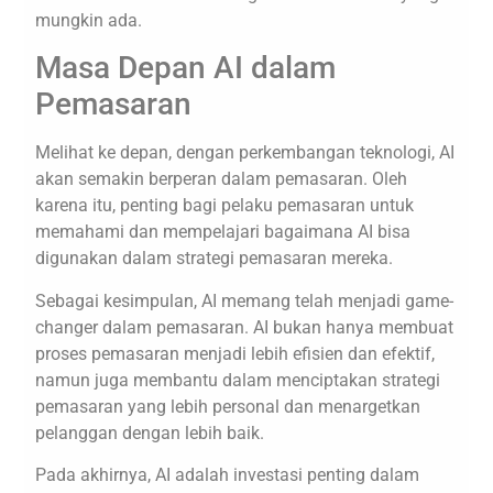
mungkin ada.
Masa Depan AI dalam
Pemasaran
Melihat ke depan, dengan perkembangan teknologi, AI
akan semakin berperan dalam pemasaran. Oleh
karena itu, penting bagi pelaku pemasaran untuk
memahami dan mempelajari bagaimana AI bisa
digunakan dalam strategi pemasaran mereka.
Sebagai kesimpulan, AI memang telah menjadi game-
changer dalam pemasaran. AI bukan hanya membuat
proses pemasaran menjadi lebih efisien dan efektif,
namun juga membantu dalam menciptakan strategi
pemasaran yang lebih personal dan menargetkan
pelanggan dengan lebih baik.
Pada akhirnya, AI adalah investasi penting dalam